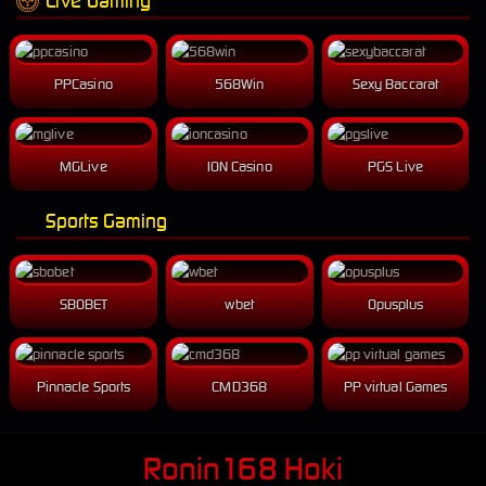
Live Gaming
PPCasino
568Win
Sexy Baccarat
MGLive
ION Casino
PGS Live
Sports Gaming
SBOBET
wbet
Opusplus
Pinnacle Sports
CMD368
PP virtual Games
Ronin168 Hoki