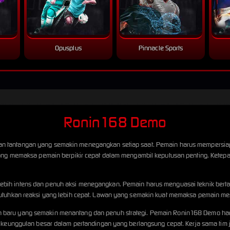
Opusplus
Pinnacle Sports
Ronin168 Demo
an tantangan yang semakin menegangkan setiap saat. Pemain harus mempersiapk
 yang memaksa pemain berpikir cepat dalam mengambil keputusan penting. Ketep
bih intens dan penuh aksi menegangkan. Pemain harus menguasai teknik berta
butuhkan reaksi yang lebih cepat. Lawan yang semakin kuat memaksa pemain men
 baru yang semakin menantang dan penuh strategi. Pemain Ronin168 Demo har
n keunggulan besar dalam pertandingan yang berlangsung cepat. Kerja sama ti