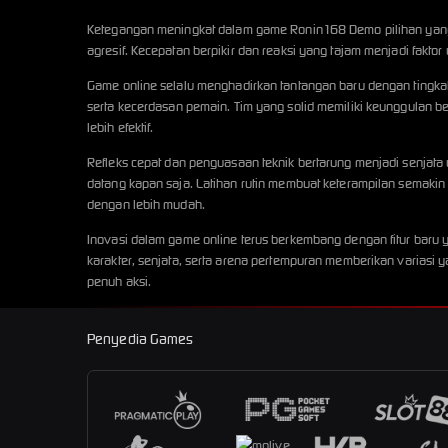
Ketegangan meningkat dalam game Ronin168 Demo pilihan yang 
agresif. Kecepatan berpikir dan reaksi yang tajam menjadi fak
Game online selalu menghadirkan tantangan baru dengan tingk
serta kecerdasan pemain. Tim yang solid memiliki keunggulan 
lebih efektif.
Refleks cepat dan penguasaan teknik bertarung menjadi senjat
datang kapan saja. Latihan rutin membuat keterampilan semaki
dengan lebih mudah.
Inovasi dalam game online terus berkembang dengan fitur baru
karakter, senjata, serta arena pertempuran memberikan variasi
penuh aksi.
Penyedia Games