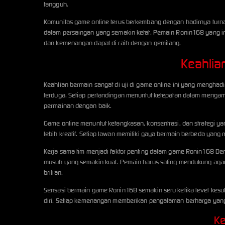
tangguh.
Komunitas game online terus berkembang dengan hadirnya tur
dalam persaingan yang semakin ketat. Pemain Ronin168 yang ingi
dan kemenangan dapat di raih dengan gemilang.
Keahlia
Keahlian bermain sangat di uji di game online ini yang menghad
terduga. Setiap pertandingan menuntut ketepatan dalam menga
permainan dengan baik.
Game online menuntut ketangkasan, konsentrasi, dan strategi 
lebih kreatif. Setiap lawan memiliki gaya bermain berbeda yan
Kerja sama tim menjadi faktor penting dalam game Ronin168 Dem
musuh yang semakin kuat. Pemain harus saling mendukung aga
brilian.
Sensasi bermain game Ronin168 semakin seru ketika level kesul
diri. Setiap kemenangan memberikan pengalaman berharga yang 
Ke