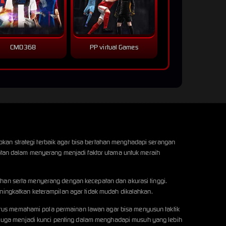
CMD368
PP virtual Games
an strategi terbaik agar bisa bertahan menghadapi serangan
atan dalam menyerang menjadi faktor utama untuk meraih
han serta menyerang dengan kecepatan dan akurasi tinggi.
ingkatkan keterampilan agar tidak mudah dikalahkan.
us memahami pola permainan lawan agar bisa menyusun taktik
m juga menjadi kunci penting dalam menghadapi musuh yang lebih