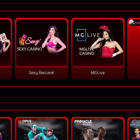
Sexy Baccarat
MGLive