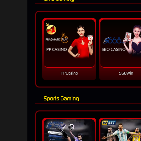
PPCasino
568Win
Sports Gaming