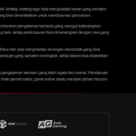
iki strategi matang agar bisa menghadapi lawan yang semakin
uang bisa dimanfaatkan untuk mendominasi permainan.
memberikan pengalaman berbeda yang menguji keterampilan
ng baik, setiap pertempuran bisa dimenangkan dengan cara yang
u fokus dan siap menghadapi serangan mendadak yang bisa
mampuan yang semakin meningkat, setiap lawan bisa dikalahkan
n pengalaman bermain yang lebih nyata dan imersif. Pembaruan
dak pernah habis, game online selalu menjadi pilihan hiburan