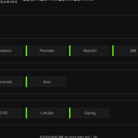
anamon
Permata
Mandiri
BNI
lkomsel
Axis
OVO
LinkAja
Gopay
©2026
ronin168
. All rights reserved | 18+