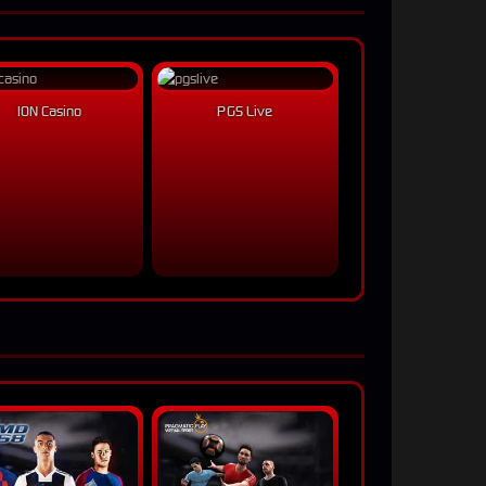
ION Casino
PGS Live