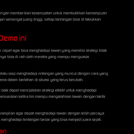
andingan memberikan kesempatan untuk membuktikan kemampuan
n semangat juang tinggi, setiap tantangan bisa di taklukkan
Demo ini
r cepat agar bisa menghadapi lawan yang memiliki strategi tidak
anya bisa di raih oleh mereka yang mampu menguasai
selalu siap menghadapi rintangan yang muncul dengan cara yang
ma dalam bertahan di situasi yang terus berubah.
baik dapat menciptakan strategi efektif untuk menghadapi
memuaskan ketika tim mampu mengalahkan lawan dengan taktik
eterampilan agar dapat menghadapi lawan dengan lebih percaya
enghadapi tantangan besar yang bisa menjadi juara sejati.
han